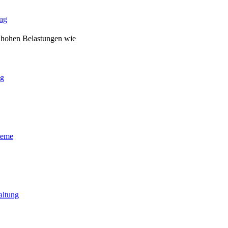
ng
r hohen Belastungen wie
ng
teme
altung