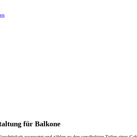
ten
altung für Balkone
Feuchtigkeit ausgesetzt und zählen zu den sensibelsten Teilen eines 