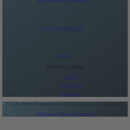
info@sab-bodenschmiede.de
@sab_bodenschmiede
Facebook
WEITERE LINKS
Kontakt
Datenschutz
Impressum
© 2026 «SAB-Bodenschmiede GmbH» Alle Rechte vorbehalten
Webdesign: MediaOberberg.de