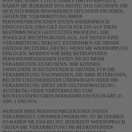
VON ART. 6 ABS. 1 LIT. E ODER F DSGVO ERFOLGT,
HABEN SIE JEDERZEIT DAS RECHT, AUS GRÜNDEN, DIE
SICH AUS IHRER BESONDEREN SITUATION ERGEBEN,
GEGEN DIE VERARBEITUNG IHRER
PERSONENBEZOGENEN DATEN WIDERSPRUCH
EINZULEGEN; DIES GILT AUCH FÜR EIN AUF DIESE
BESTIMMUNGEN GESTÜTZTES PROFILING. DIE
JEWEILIGE RECHTSGRUNDLAGE, AUF DENEN EINE
VERARBEITUNG BERUHT, ENTNEHMEN SIE DIESER
DATENSCHUTZERKLÄRUNG. WENN SIE WIDERSPRUCH
EINLEGEN, WERDEN WIR IHRE BETROFFENEN
PERSONENBEZOGENEN DATEN NICHT MEHR
VERARBEITEN, ES SEI DENN, WIR KÖNNEN
ZWINGENDE SCHUTZWÜRDIGE GRÜNDE FÜR DIE
VERARBEITUNG NACHWEISEN, DIE IHRE INTERESSEN,
RECHTE UND FREIHEITEN ÜBERWIEGEN ODER DIE
VERARBEITUNG DIENT DER GELTENDMACHUNG,
AUSÜBUNG ODER VERTEIDIGUNG VON
RECHTSANSPRÜCHEN (WIDERSPRUCH NACH ART. 21
ABS. 1 DSGVO).
WERDEN IHRE PERSONENBEZOGENEN DATEN
VERARBEITET, UM DIREKTWERBUNG ZU BETREIBEN,
SO HABEN SIE DAS RECHT, JEDERZEIT WIDERSPRUCH
GEGEN DIE VERARBEITUNG SIE BETREFFENDER