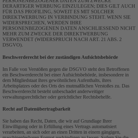
PERSONENBEZOGENER DATEN ZUM ZWECKE
DERARTIGER WERBUNG EINZULEGEN; DIES GILT AUCH
FÜR DAS PROFILING, SOWEIT ES MIT SOLCHER
DIREKTWERBUNG IN VERBINDUNG STEHT. WENN SIE
WIDERSPRECHEN, WERDEN IHRE
PERSONENBEZOGENEN DATEN ANSCHLIESSEND NICHT
MEHR ZUM ZWECKE DER DIREKTWERBUNG
VERWENDET (WIDERSPRUCH NACH ART. 21 ABS. 2
DSGVO).
Beschwerde­recht bei der zuständigen Aufsichts­behörde
Im Falle von Verstößen gegen die DSGVO steht den Betroffenen
ein Beschwerderecht bei einer Aufsichtsbehörde, insbesondere in
dem Mitgliedstaat ihres gewöhnlichen Aufenthalts, ihres
Arbeitsplatzes oder des Orts des mutmaßlichen Verstoßes zu. Das
Beschwerderecht besteht unbeschadet anderweitiger
verwaltungsrechtlicher oder gerichtlicher Rechtsbehelfe.
Recht auf Daten­übertrag­barkeit
Sie haben das Recht, Daten, die wir auf Grundlage Ihrer
Einwilligung oder in Erfüllung eines Vertrags automatisiert
verarbeiten, an sich oder an einen Dritten in einem gängigen,
maschinenlesbaren Format aushändigen zu lassen. Sofern Sie die