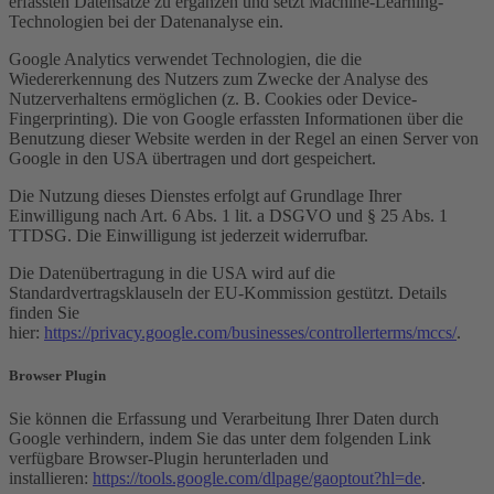
erfassten Datensätze zu ergänzen und setzt Machine-Learning-
Technologien bei der Datenanalyse ein.
Google Analytics verwendet Technologien, die die
Wiedererkennung des Nutzers zum Zwecke der Analyse des
Nutzerverhaltens ermöglichen (z. B. Cookies oder Device-
Fingerprinting). Die von Google erfassten Informationen über die
Benutzung dieser Website werden in der Regel an einen Server von
Google in den USA übertragen und dort gespeichert.
Die Nutzung dieses Dienstes erfolgt auf Grundlage Ihrer
Einwilligung nach Art. 6 Abs. 1 lit. a DSGVO und § 25 Abs. 1
TTDSG. Die Einwilligung ist jederzeit widerrufbar.
Die Datenübertragung in die USA wird auf die
Standardvertragsklauseln der EU-Kommission gestützt. Details
finden Sie
hier:
https://privacy.google.com/businesses/controllerterms/mccs/
.
Browser Plugin
Sie können die Erfassung und Verarbeitung Ihrer Daten durch
Google verhindern, indem Sie das unter dem folgenden Link
verfügbare Browser-Plugin herunterladen und
installieren:
https://tools.google.com/dlpage/gaoptout?hl=de
.