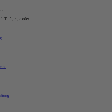
ng
 ob Tiefgarage oder
ng
teme
altung