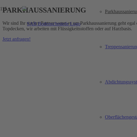
PARKHAUSSANIERUNG
Parkhaussanieru
Wir sind Ihr starker Partner wenn es um Parkhaussanierung geht egal
Topdecken, wir arbeiten mit Flüssigkeitsstoffen oder auf Harzbasis.
Jetzt anfragen!
Treppensanieru
Abdichtungssys
Oberflächengest